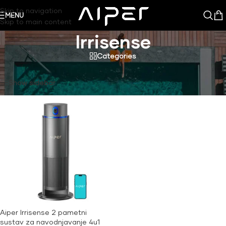
Skip to navigation
MENU
Skip to main content
Irrisense
Categories
Aiper
/
Irrisense
Prikazuje se jedan rezultat
Show sidebar
Aiper Irrisense 2 pametni
sustav za navodnjavanje 4u1