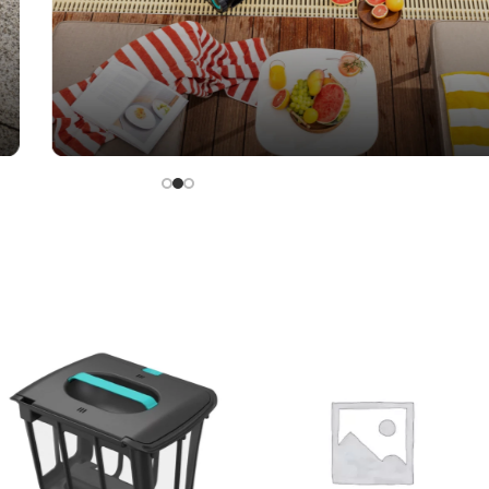
Uštedite vrijeme i energiju
prilikom čišćenja vašeg baze
bežičnim usisavačem za baz