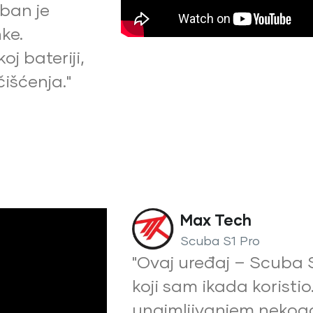
oban je
nke.
oj bateriji,
išćenja."
Max Tech
Scuba S1 Pro
"Ovaj uređaj – Scuba S1
koji sam ikada koristio
unajmljivanjem nekoga