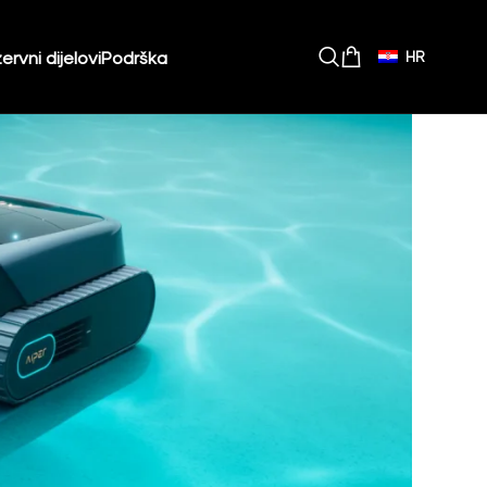
ervni dijelovi
Podrška
HR