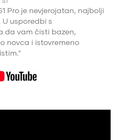
 S1
 Pro je nevjerojatan, najbolji
. U usporedbi s
 da vam čisti bazen,
o novca i istovremeno
stim."