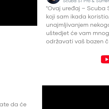
Scuba S1 Pro & Surfer
"Ovaj uređaj – Scuba S1
koji sam ikada koristio
unajmljivanjem nekoga
uštedjet će vam mnog
održavati vaš bazen či
nate da će