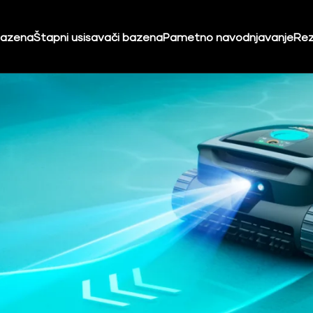
bazena
Štapni usisavači bazena
Pametno navodnjavanje
Rez