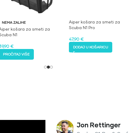
Aiper košara za smeti za
NEMA ZALIHE
Scuba N1 Pro
Aiper košara za smeti za
Scuba N1
47,90
€
39,90
€
DODAJ U KOŠARICU
PROČITAJ VIŠE
Jon Rettinger