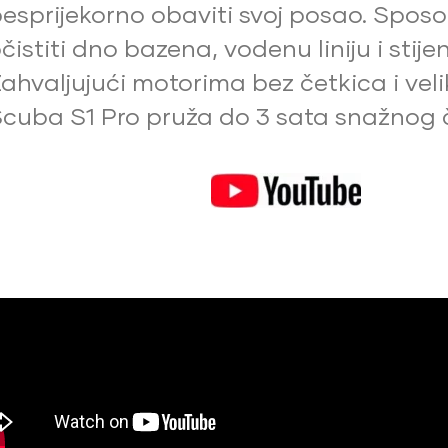
esprijekorno obaviti svoj posao. Spos
čistiti dno bazena, vodenu liniju i stije
ahvaljujući motorima bez četkica i velik
cuba S1 Pro pruža do 3 sata snažnog č