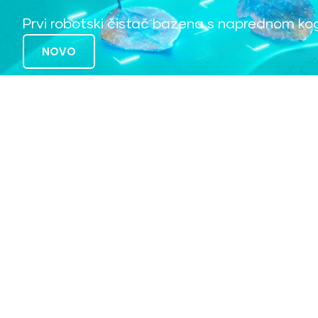
Prvi robotski čistač bazena s naprednom ko
NOVO