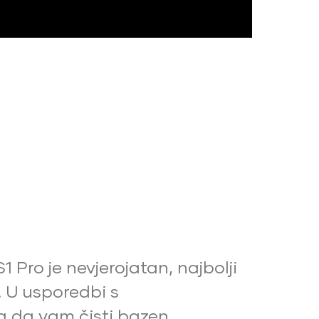
 Pro je nevjerojatan, najbolji
. U usporedbi s
 da vam čisti bazen,