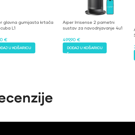
r glavna gumijasta krtača
Aiper Irrisense 2 pametni
Scuba L1
sustav za navodnjavanje 4u1
90
€
499,90
€
ODAJ U KOŠARICU
DODAJ U KOŠARICU
ecenzije