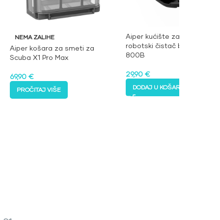
Aiper kućište za baterijski
NEMA ZALIHE
robotski čistač bazena Seag
Aiper košara za smeti za
800B
Scuba X1 Pro Max
29,90
€
69,90
€
DODAJ U KOŠARICU
PROČITAJ VIŠE