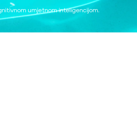
gnitivnom umjetnom inteligencijom.