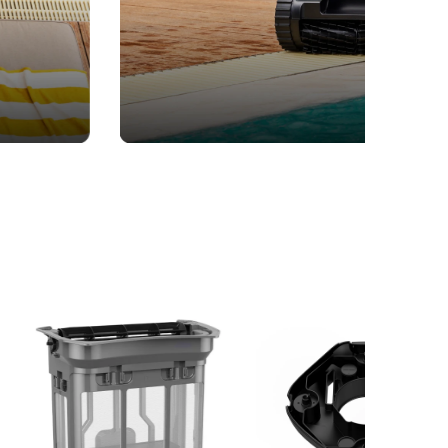
Aiper Scuba S1 Pro rece
na s
en