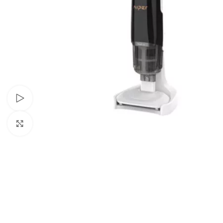
Pogledajte video
Kliknite za povećanje