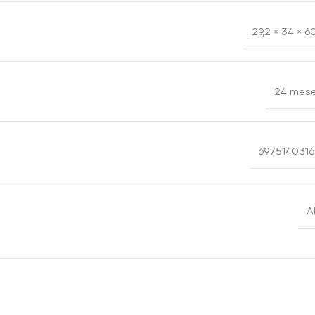
29,2 × 34 × 
24 mes
697514031
A