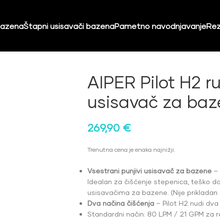
bazena
Štapni usisavači bazena
Pametno navodnjavanje
Rez
AIPER Pilot H2 ru
usisavač za baz
269,90
€
Trenutna cena je enaka najnižji.
Vsestrani punjivi usisavač za bazene
– 
Idealan za čišćenje stepenica, teško d
usisavačima za bazene. (Nije prikladan za
Dva načina čišćenja
– Pilot H2 nudi dva
Standardni način: 80 LPM / 21 GPM za 