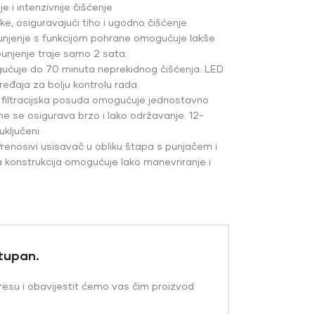
 i intenzivnije čišćenje
, osiguravajući tiho i ugodno čišćenje.
unjenje s funkcijom pohrane omogućuje lakše
unjenje traje samo 2 sata.
ćuje do 70 minuta neprekidnog čišćenja. LED
uređaja za bolju kontrolu rada.
a filtracijska posuda omogućuje jednostavno
ime se osigurava brzo i lako održavanje. 12-
ključeni.
renosivi usisavač u obliku štapa s punjačem i
 konstrukcija omogućuje lako manevriranje i
stupan.
resu i obavijestit ćemo vas čim proizvod