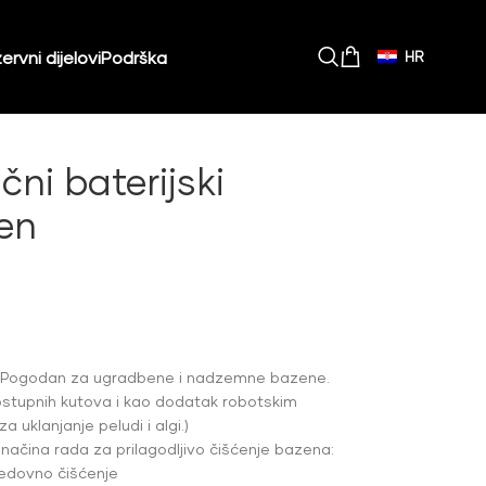
ervni dijelovi
Podrška
HR
čni baterijski
en
Pogodan za ugradbene i nadzemne bazene.
ostupnih kutova i kao dodatak robotskim
 uklanjanje peludi i algi.)
 načina rada za prilagodljivo čišćenje bazena:
redovno čišćenje