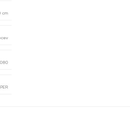
60 cm
ecev
6080
IPER