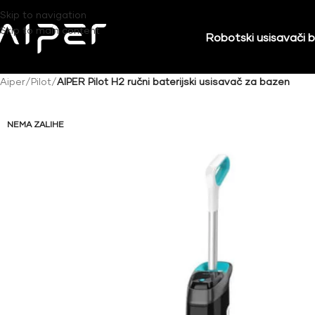
Skip to navigation
Skip to main content
Robotski usisavači 
Aiper
/
Pilot
/
AIPER Pilot H2 ručni baterijski usisavač za bazen
NEMA ZALIHE