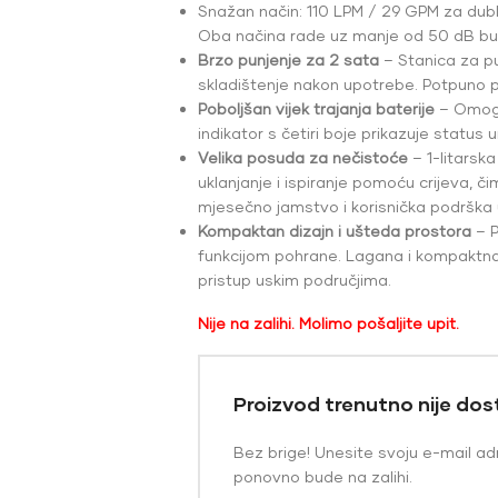
Snažan način: 110 LPM / 29 GPM za dublje
Oba načina rade uz manje od 50 dB buke
Brzo punjenje za 2 sata
– Stanica za p
skladištenje nakon upotrebe. Potpuno p
Poboljšan vijek trajanja baterije
– Omogu
indikator s četiri boje prikazuje status 
Velika posuda za nečistoće
– 1-litarsk
uklanjanje i ispiranje pomoću crijeva, č
mjesečno jamstvo i korisnička podrška u
Kompaktan dizajn i ušteda prostora
– P
funkcijom pohrane. Lagana i kompaktna
pristup uskim područjima.
Nije na zalihi. Molimo pošaljite upit.
Proizvod trenutno nije do
Bez brige! Unesite svoju e-mail ad
ponovno bude na zalihi.