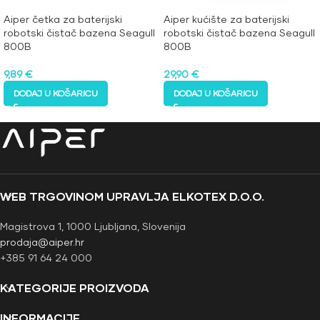
Aiper četka za baterijski
Aiper kućište za baterijski
robotski čistač bazena Seagull
robotski čistač bazena Seagull
800B
800B
9,89
€
29,90
€
DODAJ U KOŠARICU
DODAJ U KOŠARICU
WEB TRGOVINOM UPRAVLJA ELKOTEX D.O.O.
Magistrova 1, 1000 Ljubljana, Slovenija
prodaja@aiper.hr
+385 91 64 24 000
KATEGORIJE PROIZVODA
INFORMACIJE