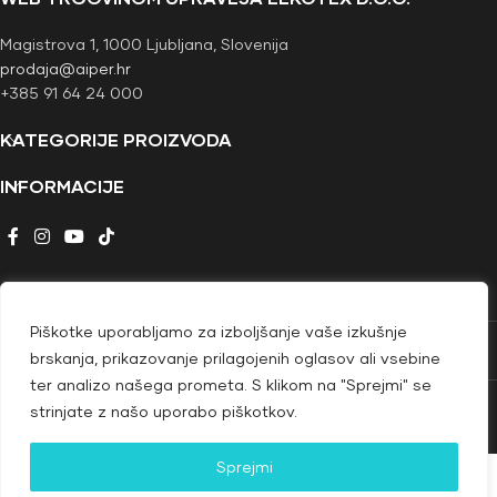
Magistrova 1, 1000 Ljubljana, Slovenija
prodaja@aiper.hr
+385 91 64 24 000
KATEGORIJE PROIZVODA
INFORMACIJE
Piškotke uporabljamo za izboljšanje vaše izkušnje
brskanja, prikazovanje prilagojenih oglasov ali vsebine
PRIJAVA NA OBVEŠČANJE
ter analizo našega prometa. S klikom na "Sprejmi" se
© Copyright 2026
strinjate z našo uporabo piškotkov.
Sprejmi