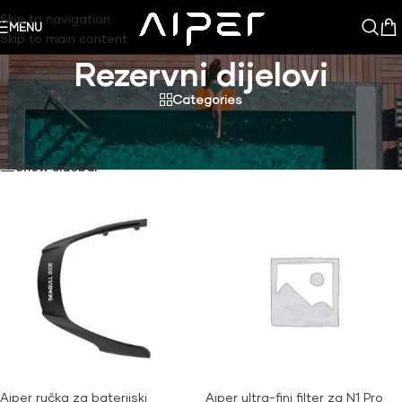
Skip to navigation
MENU
Skip to main content
Rezervni dijelovi
Categories
Aiper
/
Rezervni dijelovi
/
Stranica 2
Prikazujemo 13–20 od 20 rezultata
Show sidebar
Aiper ručka za baterijski
Aiper ultra-fini filter za N1 Pro