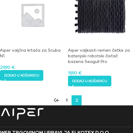
Aiper valjčna krtača za Scuba
Aiper valjkasti remen četke za
N1
baterijski robotski čistač
bazena Seagull Pro
29,90
€
19,90
€
DODAJ U KOŠARICU
DODAJ U KOŠARICU
←
1
2
WEB TRGOVINOM UPRAVLJA ELKOTEX D.O.O.