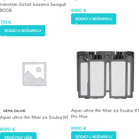
robotski čistač bazena Seagull
800B
89,90
€
DODAJ U KOŠARICU
7,91
€
DODAJ U KOŠARICU
Aiper ultra-fini filter za Scuba X1
NEMA ZALIHE
Pro Max
Aiper ultra-fini filter za Scuba N1
89,90
€
89,90
€
DODAJ U KOŠARICU
PROČITAJ VIŠE