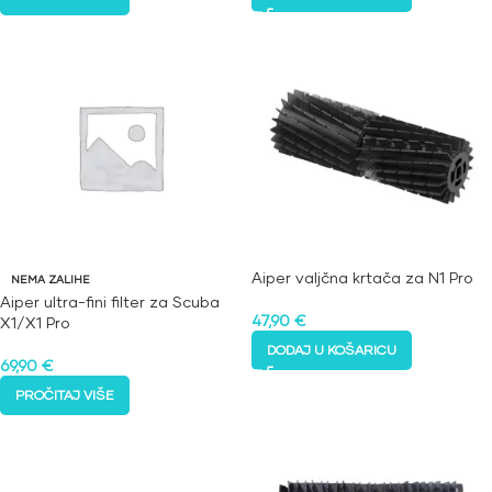
Aiper valjčna krtača za N1 Pro
NEMA ZALIHE
Aiper ultra-fini filter za Scuba
47,90
€
X1/X1 Pro
DODAJ U KOŠARICU
69,90
€
PROČITAJ VIŠE