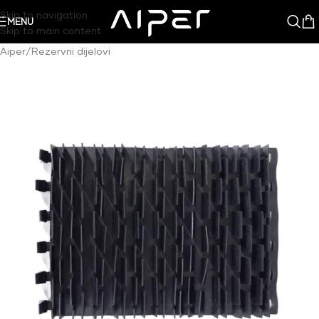
Skip to navigation
MENU
Skip to main content
Aiper
/
Rezervni dijelovi