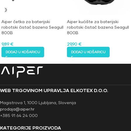
Aiper četka za baterijski
Aiper kućište za baterijski
robotski čistač bazena Seagull
robotski čistač bazena Seagull
800B
800B
9,89
€
29,90
€
DODAJ U KOŠARICU
DODAJ U KOŠARICU
WEB TRGOVINOM UPRAVLJA ELKOTEX D.O.O.
Magistrova 1, 1000 Ljubljana, Slovenija
prodaja@aiper.hr
+385 91 64 24 000
KATEGORIJE PROIZVODA