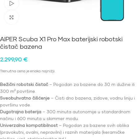
Pogledajte video
Kliknite za povećanje
AIPER Scuba X1 Pro Max baterijski robotski
čistač bazena
2.299,90
€
Trenutna cena je enaka najnižji.
Bežični robotski čistač
– Pogodan za bazene do 30 m dužine ili
300 m² površine.
Sveobuhvatno čišćenje
– Čisti dno bazena, zidove, vodnu liniju i
površinu vode.
Dugotrajna baterija
– 300 minuta autonomije u standardnom
načinu i 600 minuta u skimmer modu.
Univerzalna kompatibilnost
– Pogodan za bazene svih oblika
(pravokutni, ovalni, nepravilni) i raznih materijala (keramičke
pločice, vinil, stakloplastika itd.).