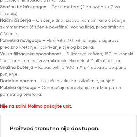
Snažan bežični pogon
– Četiri motora (2 za pogon + 2 za
filtraciju).
Načini čišćenja
– Čišćenje dna, zidova, kombinirano čišćenje,
skimmer mod (čišćenje površine), vodna linija, programirano
čišćenje.
Pametna navigacija
– FlexiPath 2.0 tehnologija osigurava
precizno kretanje i pokrivanje cijelog bazena.
Velika filtracijska sposobnost
– 5-litarska košara, 180-mikronski
fini filter + zamjenjivi 3-mikronski MicroMesh™ ultrafini filter.
Snažna baterija
– Kapacitet 10.400 mAh, 4 sata za potpuno
punjenje.
Dodatna oprema
– Uključuje kuku za izvlačenje, punjač
Mobilna aplikacija
– Omogućuje upravljanje i nadzor putem
pametnog telefona.
Nije na zalihi. Molimo pošaljite upit.
Proizvod trenutno nije dostupan.