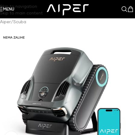
Skip to navigation
MENU
Skip to main content
Aiper
/
Scuba
NEMA ZALIHE