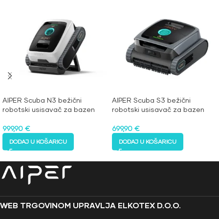
AIPER Scuba N3 bežični
AIPER Scuba S3 bežični
robotski usisavač za bazen
robotski usisavač za bazen
999,90
€
699,90
€
DODAJ U KOŠARICU
DODAJ U KOŠARICU
WEB TRGOVINOM UPRAVLJA ELKOTEX D.O.O.