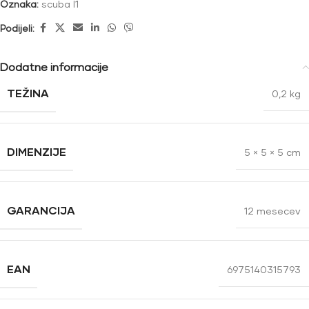
Oznaka:
scuba l1
Podijeli:
Dodatne informacije
TEŽINA
0,2 kg
DIMENZIJE
5 × 5 × 5 cm
GARANCIJA
12 mesecev
EAN
6975140315793