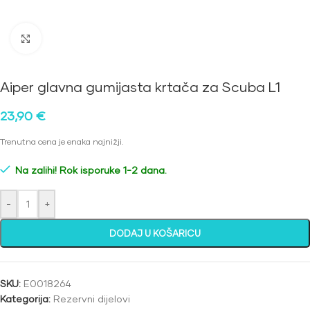
Kliknite za povećanje
Aiper glavna gumijasta krtača za Scuba L1
23,90
€
Trenutna cena je enaka najnižji.
Na zalihi! Rok isporuke 1-2 dana.
-
+
DODAJ U KOŠARICU
SKU:
E0018264
Kategorija:
Rezervni dijelovi